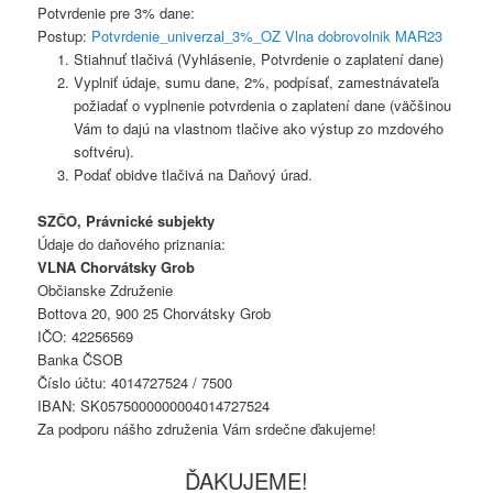
Potvrdenie pre 3% dane:
Postup:
Potvrdenie_univerzal_3%_OZ Vlna dobrovolnik MAR23
Stiahnuť tlačivá (Vyhlásenie, Potvrdenie o zaplatení dane)
Vyplniť údaje, sumu dane, 2%, podpísať, zamestnávateľa
požiadať o vyplnenie potvrdenia o zaplatení dane (väčšinou
Vám to dajú na vlastnom tlačive ako výstup zo mzdového
softvéru).
Podať obidve tlačivá na Daňový úrad.
SZČO, Právnické subjekty
Údaje do daňového priznania:
VLNA Chorvátsky Grob
Občianske Združenie
Bottova 20, 900 25 Chorvátsky Grob
IČO: 42256569
Banka ČSOB
Číslo účtu: 4014727524 / 7500
IBAN: SK0575000000004014727524
Za podporu nášho združenia Vám srdečne ďakujeme!
ĎAKUJEME!