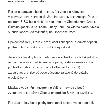
nás, ste samozrejme vítaní.
Počas upratovania budú k dispozícii vrecia a rukavice
v prevádzkach, ktoré sa do Jarného upratovania zapoja. Detské
centrum BIBO bude na školskom dvore v Chorvátskom Grobe,
Šikovná gazdinka na ihrisku Lúčny koník na Čiernej vode. Vrecia
si bude možné vyzdvihnúť aj na Obecnom úrade.
Spoločnosť AVE, ktorá v našej obci zabezpečuje odvoz odpadu,
pristaví zberné nádoby na nazbieraný odpad.
Jednotlivé lokality budú medzi sebou súťažiť v počte brigádnikov,
ako aj množstve zozbieraného odpadu, preto sa nezabudnite
prihlásiť a vybrať si, ku ktorej lokalite patríte. Každý
zaregistrovaný zberač bude súčasne zaradený do súťaže
o pekné ceny.
Mapka s výdajnými miestami a ďalšie informácie budú
zverejnené na stránke Obce a na stránke Šikovnej gazdinky.
Pre účastníkov bude prichystané malé občerstvenie a darček.