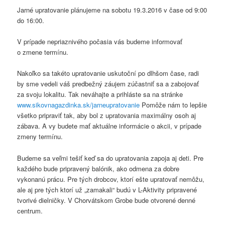
Jarné upratovanie plánujeme na sobotu 19.3.2016 v čase od 9:00
do 16:00.
V prípade nepriaznivého počasia vás budeme informovať
o zmene termínu.
Nakoľko sa takéto upratovanie uskutoční po dlhšom čase, radi
by sme vedeli váš predbežný záujem zúčastniť sa a zabojovať
za svoju lokalitu. Tak neváhajte a prihláste sa na stránke
www.sikovnagazdinka.sk/jarneupratovanie
Pomôže nám to lepšie
všetko pripraviť tak, aby bol z upratovania maximálny osoh aj
zábava. A vy budete mať aktuálne informácie o akcii, v prípade
zmeny termínu.
Budeme sa veľmi tešiť keď sa do upratovania zapoja aj deti. Pre
každého bude pripravený balónik, ako odmena za dobre
vykonanú prácu. Pre tých drobcov, ktorí ešte upratovať nemôžu,
ale aj pre tých ktorí už „zamakali“ budú v L-Aktivity pripravené
tvorivé dielničky. V Chorvátskom Grobe bude otvorené denné
centrum.