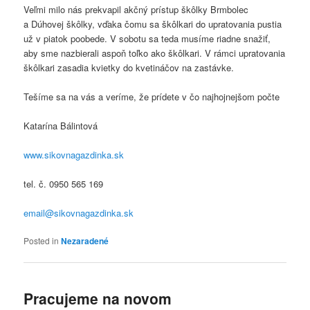
Veľmi milo nás prekvapil akčný prístup škôlky Brmbolec
a Dúhovej škôlky, vďaka čomu sa škôlkari do upratovania pustia
už v piatok poobede. V sobotu sa teda musíme riadne snažiť,
aby sme nazbierali aspoň toľko ako škôlkari. V rámci upratovania
škôlkari zasadia kvietky do kvetináčov na zastávke.
Tešíme sa na vás a veríme, že prídete v čo najhojnejšom počte
Katarína Bálintová
www.sikovnagazdinka.sk
tel. č. 0950 565 169
email@sikovnagazdinka.sk
Posted in
Nezaradené
Pracujeme na novom