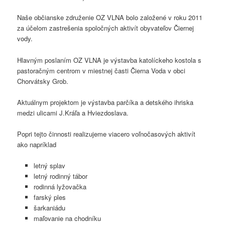
Naše občianske združenie OZ VLNA bolo založené v roku 2011
za účelom zastrešenia spoločných aktivít obyvateľov Čiernej
vody.
Hlavným poslaním OZ VLNA je výstavba katolíckeho kostola s
pastoračným centrom v miestnej časti Čierna Voda v obci
Chorvátsky Grob.
Aktuálnym projektom je výstavba parčíka a detského ihriska
medzi ulicami J.Kráľa a Hviezdoslava.
Popri tejto činnosti realizujeme viacero voľnočasových aktivít
ako napríklad
letný splav
letný rodinný tábor
rodinná lyžovačka
farský ples
šarkaniádu
maľovanie na chodníku