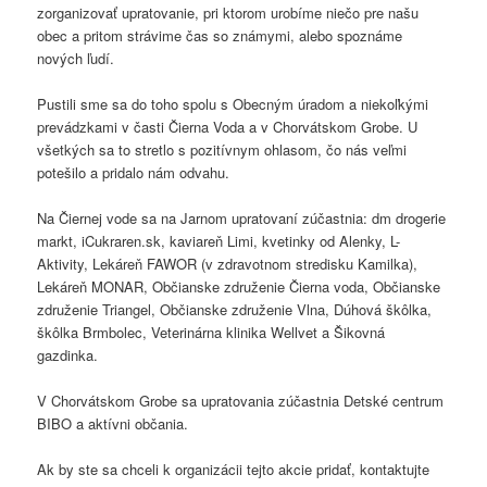
zorganizovať upratovanie, pri ktorom urobíme niečo pre našu
obec a pritom strávime čas so známymi, alebo spoznáme
nových ľudí.
Pustili sme sa do toho spolu s Obecným úradom a niekoľkými
prevádzkami v časti Čierna Voda a v Chorvátskom Grobe. U
všetkých sa to stretlo s pozitívnym ohlasom, čo nás veľmi
potešilo a pridalo nám odvahu.
Na Čiernej vode sa na Jarnom upratovaní zúčastnia: dm drogerie
markt, iCukraren.sk, kaviareň Limi, kvetinky od Alenky, L-
Aktivity, Lekáreň FAWOR (v zdravotnom stredisku Kamilka),
Lekáreň MONAR, Občianske združenie Čierna voda, Občianske
združenie Triangel, Občianske združenie Vlna, Dúhová škôlka,
škôlka Brmbolec, Veterinárna klinika Wellvet a Šikovná
gazdinka.
V Chorvátskom Grobe sa upratovania zúčastnia Detské centrum
BIBO a aktívni občania.
Ak by ste sa chceli k organizácii tejto akcie pridať, kontaktujte