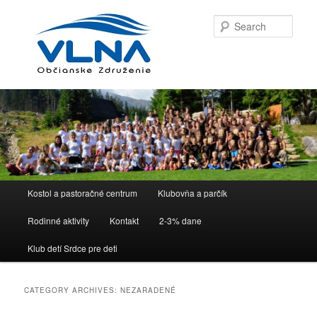
Sear
Main menu
Kostol a pastoračné centrum
Klubovňa a parčík
Skip to primary content
Skip to secondary content
Rodinné aktivity
Kontakt
2-3% dane
Klub detí Srdce pre deti
CATEGORY ARCHIVES:
NEZARADENÉ