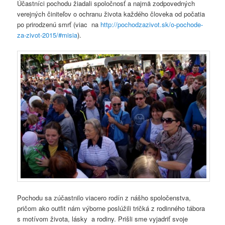
Účastníci pochodu žiadali spoločnosť a najmä zodpovedných
verejných činiteľov o ochranu života každého človeka od počatia
po prirodzenú smrť (viac na
http://pochodzazivot.sk/o-pochode-
za-zivot-2015/#misia
).
Pochodu sa zúčastnilo viacero rodín z nášho spoločenstva,
pričom ako outfit nám výborne poslúžili tričká z rodinného tábora
s motívom života, lásky a rodiny. Prišli sme vyjadriť svoje