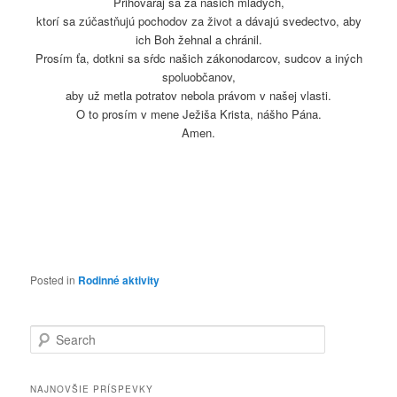
Prihováraj sa za našich mladých,
ktorí sa zúčastňujú pochodov za život a dávajú svedectvo, aby
ich Boh žehnal a chránil.
Prosím ťa, dotkni sa sŕdc našich zákonodarcov, sudcov a iných
spoluobčanov,
aby už metla potratov nebola právom v našej vlasti.
O to prosím v mene Ježiša Krista, nášho Pána.
Amen.
Posted in
Rodinné aktivity
Search
NAJNOVŠIE PRÍSPEVKY