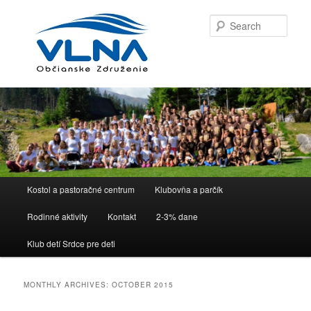
Sear
Main menu
Kostol a pastoračné centrum
Klubovňa a parčík
Skip to primary content
Skip to secondary content
Rodinné aktivity
Kontakt
2-3% dane
Klub detí Srdce pre deti
MONTHLY ARCHIVES:
OCTOBER 2015