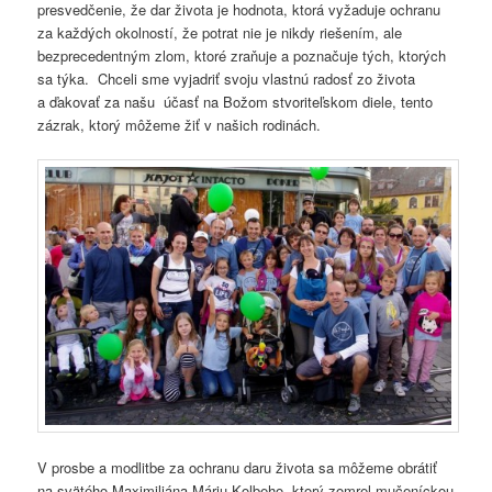
presvedčenie, že dar života je hodnota, ktorá vyžaduje ochranu
za každých okolností, že potrat nie je nikdy riešením, ale
bezprecedentným zlom, ktoré zraňuje a poznačuje tých, ktorých
sa týka. Chceli sme vyjadriť svoju vlastnú radosť zo života
a ďakovať za našu účasť na Božom stvoriteľskom diele, tento
zázrak, ktorý môžeme žiť v našich rodinách.
V prosbe a modlitbe za ochranu daru života sa môžeme obrátiť
na svätého Maximiliána Máriu Kolbeho, ktorý zomrel mučeníckou