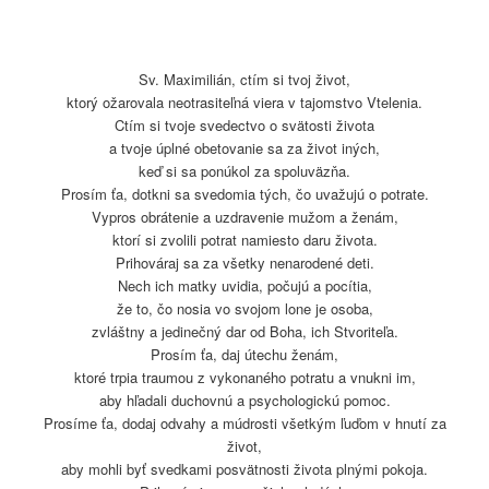
Sv. Maximilián, ctím si tvoj život,
ktorý ožarovala neotrasiteľná viera v tajomstvo Vtelenia.
Ctím si tvoje svedectvo o svätosti života
a tvoje úplné obetovanie sa za život iných,
keď si sa ponúkol za spoluväzňa.
Prosím ťa, dotkni sa svedomia tých, čo uvažujú o potrate.
Vypros obrátenie a uzdravenie mužom a ženám,
ktorí si zvolili potrat namiesto daru života.
Prihováraj sa za všetky nenarodené deti.
Nech ich matky uvidia, počujú a pocítia,
že to, čo nosia vo svojom lone je osoba,
zvláštny a jedinečný dar od Boha, ich Stvoriteľa.
Prosím ťa, daj útechu ženám,
ktoré trpia traumou z vykonaného potratu a vnukni im,
aby hľadali duchovnú a psychologickú pomoc.
Prosíme ťa, dodaj odvahy a múdrosti všetkým ľuďom v hnutí za
život,
aby mohli byť svedkami posvätnosti života plnými pokoja.