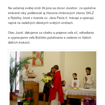
Na večernej svätej omši 29.júna sa otcovi Jozefovi za spoločne
strávené roky poďakovali aj členovia chrámových zborov SKLZ
a Rybičky, ktoré v kostole sv. Jána Pavla II. hrávajú a spievajú
najmä na nedeľných detských svätých omšiach.
Otec Jozef, ďakujeme za všetko a prajeme veľa síl, odhodlania
a vyprosujeme veľa Božieho požehnania a vedenia vo Vašich
ďalších krokoch.