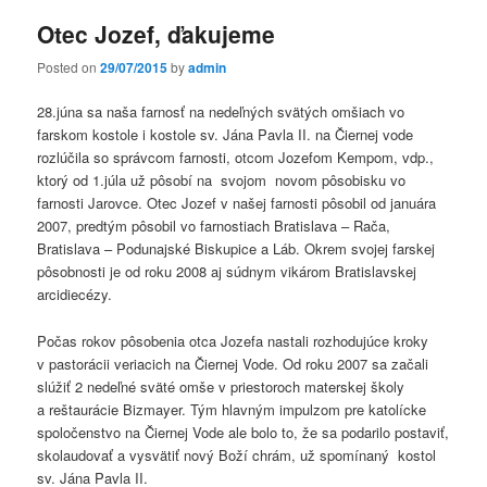
Otec Jozef, ďakujeme
Posted on
29/07/2015
by
admin
28.júna sa naša farnosť na nedeľných svätých omšiach vo
farskom kostole i kostole sv. Jána Pavla II. na Čiernej vode
rozlúčila so správcom farnosti, otcom Jozefom Kempom, vdp.,
ktorý od 1.júla už pôsobí na svojom novom pôsobisku vo
farnosti Jarovce. Otec Jozef v našej farnosti pôsobil od januára
2007, predtým pôsobil vo farnostiach Bratislava – Rača,
Bratislava – Podunajské Biskupice a Láb. Okrem svojej farskej
pôsobnosti je od roku 2008 aj súdnym vikárom Bratislavskej
arcidiecézy.
Počas rokov pôsobenia otca Jozefa nastali rozhodujúce kroky
v pastorácii veriacich na Čiernej Vode. Od roku 2007 sa začali
slúžiť 2 nedeľné sväté omše v priestoroch materskej školy
a reštaurácie Bizmayer. Tým hlavným impulzom pre katolícke
spoločenstvo na Čiernej Vode ale bolo to, že sa podarilo postaviť,
skolaudovať a vysvätiť nový Boží chrám, už spomínaný kostol
sv. Jána Pavla II.