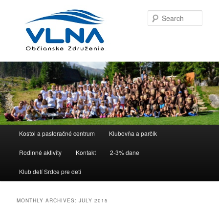
Sear
Main menu
Kostol a pastoračné centrum
Klubovňa a parčík
Skip to primary content
Skip to secondary content
Rodinné aktivity
Kontakt
2-3% dane
Klub detí Srdce pre deti
MONTHLY ARCHIVES:
JULY 2015