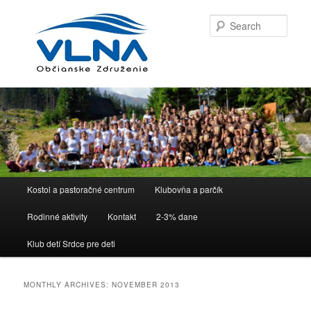
Sear
Main menu
Kostol a pastoračné centrum
Klubovňa a parčík
Skip to primary content
Skip to secondary content
Rodinné aktivity
Kontakt
2-3% dane
Klub detí Srdce pre deti
MONTHLY ARCHIVES:
NOVEMBER 2013