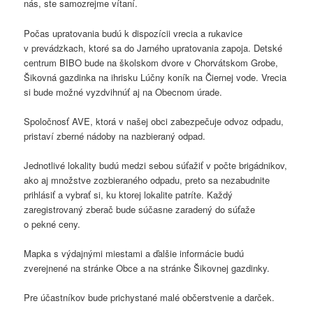
nás, ste samozrejme vítaní.
Počas upratovania budú k dispozícii vrecia a rukavice
v prevádzkach, ktoré sa do Jarného upratovania zapoja. Detské
centrum BIBO bude na školskom dvore v Chorvátskom Grobe,
Šikovná gazdinka na ihrisku Lúčny koník na Čiernej vode. Vrecia
si bude možné vyzdvihnúť aj na Obecnom úrade.
Spoločnosť AVE, ktorá v našej obci zabezpečuje odvoz odpadu,
pristaví zberné nádoby na nazbieraný odpad.
Jednotlivé lokality budú medzi sebou súťažiť v počte brigádnikov,
ako aj množstve zozbieraného odpadu, preto sa nezabudnite
prihlásiť a vybrať si, ku ktorej lokalite patríte. Každý
zaregistrovaný zberač bude súčasne zaradený do súťaže
o pekné ceny.
Mapka s výdajnými miestami a ďalšie informácie budú
zverejnené na stránke Obce a na stránke Šikovnej gazdinky.
Pre účastníkov bude prichystané malé občerstvenie a darček.