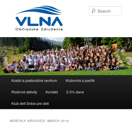
Sear
Main menu
Kostol a pastoračné centrum
Klubovňa a parčík
Skip to primary content
Skip to secondary content
Rodinné aktivity
Kontakt
2-3% dane
Klub detí Srdce pre deti
MONTHLY ARCHIVES:
MARCH 2016