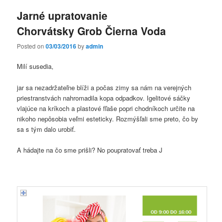
Jarné upratovanie
Chorvátsky Grob Čierna Voda
Posted on
03/03/2016
by
admin
Milí susedia,
jar sa nezadržateľne blíži a počas zimy sa nám na verejných
priestranstvách nahromadila kopa odpadkov. Igelitové sáčky
vlajúce na kríkoch a plastové fľaše popri chodníkoch určite na
nikoho nepôsobia veľmi esteticky. Rozmýšľali sme preto, čo by
sa s tým dalo urobiť.
A hádajte na čo sme prišli? No poupratovať treba J