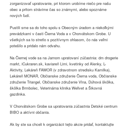
zorganizovať upratovanie, pri ktorom urobíme niečo pre našu
obec a pritom strávime čas so známymi, alebo spoznáme
nových ľudí.
Pustili sme sa do toho spolu s Obecným úradom a niekoľkými
prevádzkami v časti Čierna Voda a v Chorvátskom Grobe. U
všetkých sa to stretlo s pozitívnym ohlasom, čo nás veľmi
potešilo a pridalo nám odvahu.
Na Čiernej vode sa na Jarnom upratovaní zúčastnia: dm drogerie
markt, iCukraren.sk, kaviareň Limi, kvetinky od Alenky, L-
Aktivity, Lekáreň FAWOR (v zdravotnom stredisku Kamilka),
Lekáreň MONAR, Občianske združenie Čierna voda, Občianske
združenie Triangel, Občianske združenie Vlna, Dúhová škôlka,
škôlka Brmbolec, Veterinárna klinika Wellvet a Šikovná
gazdinka.
V Chorvátskom Grobe sa upratovania zúčastnia Detské centrum
BIBO a aktívni občania.
Ak by ste sa chceli k organizácii tejto akcie pridať, kontaktujte