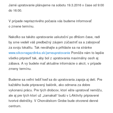
Jarné upratovanie plánujeme na sobotu 19.3.2016 v čase od 9:00
do 16:00.
V prípade nepriaznivého počasia vás budeme informovať
o zmene termínu.
Nakoľko sa takéto upratovanie uskutoční po dlhšom čase, radi
by sme vedeli váš predbežný záujem zúčastniť sa a zabojovať
za svoju lokalitu. Tak neváhajte a prihláste sa na stránke
www.sikovnagazdinka.sk/jarneupratovanie
Pomôže nám to lepšie
všetko pripraviť tak, aby bol z upratovania maximálny osoh aj
zábava. A vy budete mať aktuálne informácie o akcii, v prípade
zmeny termínu.
Budeme sa veľmi tešiť keď sa do upratovania zapoja aj deti. Pre
každého bude pripravený balónik, ako odmena za dobre
vykonanú prácu. Pre tých drobcov, ktorí ešte upratovať nemôžu,
ale aj pre tých ktorí už „zamakali“ budú v L-Aktivity pripravené
tvorivé dielničky. V Chorvátskom Grobe bude otvorené denné
centrum.