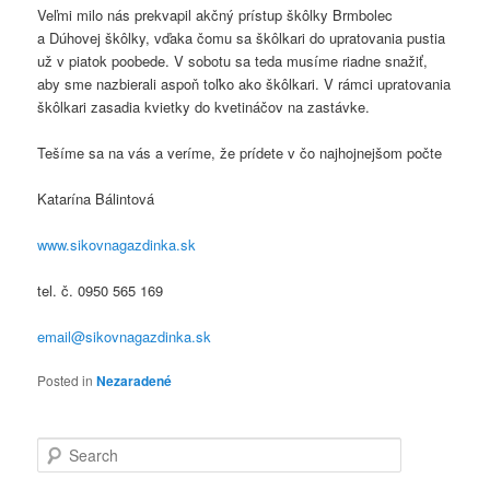
Veľmi milo nás prekvapil akčný prístup škôlky Brmbolec
a Dúhovej škôlky, vďaka čomu sa škôlkari do upratovania pustia
už v piatok poobede. V sobotu sa teda musíme riadne snažiť,
aby sme nazbierali aspoň toľko ako škôlkari. V rámci upratovania
škôlkari zasadia kvietky do kvetináčov na zastávke.
Tešíme sa na vás a veríme, že prídete v čo najhojnejšom počte
Katarína Bálintová
www.sikovnagazdinka.sk
tel. č. 0950 565 169
email@sikovnagazdinka.sk
Posted in
Nezaradené
Search