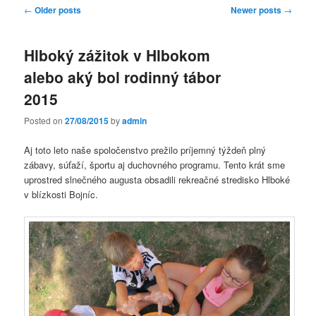
Post navigation
←
Older posts
Newer posts
→
Hlboký zážitok v Hlbokom
alebo aký bol rodinný tábor
2015
Posted on
27/08/2015
by
admin
Aj toto leto naše spoločenstvo prežilo príjemný týždeň plný
zábavy, súťaží, športu aj duchovného programu. Tento krát sme
uprostred slnečného augusta obsadili rekreačné stredisko Hlboké
v blízkosti Bojníc.