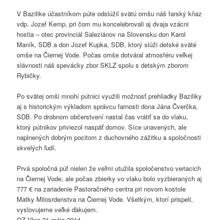
V Bazilike účastníkom púte odslúžil svätú omšu náš farský kňaz
vdp. Jozef Kemp, pri čom mu koncelebrovali aj dvaja vzácni
hostia – otec provinciál Saleziánov na Slovensku don Karol
Maník, SDB a don Jozef Kupka, SDB, ktorý slúži detské sväté
omše na Čiernej Vode. Počas omše dotváral atmosféru veľkej
slávnosti náš spevácky zbor SKLZ spolu s detským zborom
Rybičky.
Po svätej omši mnohí pútnici využili možnosť prehliadky Baziliky
aj s historickým výkladom správcu farnosti dona Jána Čverčka,
SDB. Po drobnom občerstvení nastal čas vrátiť sa do vlaku,
ktorý pútnikov priviezol naspäť domov. Síce unavených, ale
naplnených dobrým pocitom z duchovného zážitku a spoločnosti
skvelých ľudí.
Prvá spoločná púť nielen že veľmi utužila spoločenstvo veriacich
na Čiernej Vode, ale počas zbierky vo vlaku bolo vyzbieraných aj
777 € na zariadenie Pastoračného centra pri novom kostole
Matky Milosrdenstva na Čiernej Vode. Všetkým, ktorí prispeli,
vyslovujeme veľké ďakujem.
OZ Vlna 31.mája 2014