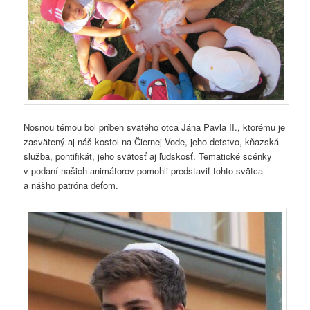
Nosnou témou bol príbeh svätého otca Jána Pavla II., ktorému je
zasvätený aj náš kostol na Čiernej Vode, jeho detstvo, kňazská
služba, pontifikát, jeho svätosť aj ľudskosť. Tematické scénky
v podaní našich animátorov pomohli predstaviť tohto svätca
a nášho patróna deťom.