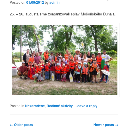
Posted on
01/09/2012
by
admin
25. – 26. augusta sme zorganizovali splav Mošoňského Dunaja.
Posted in
Nezaradené
,
Rodinné aktivity
|
Leave a reply
Post navigation
←
Older posts
Newer posts
→