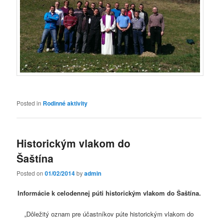
Posted in
Rodinné aktivity
Historickým vlakom do
Šaštína
Posted on
01/02/2014
by
admin
Informácie k celodennej púti historickým vlakom do Šaštína.
„
Dôležitý oznam pre účastníkov púte historickým vlakom do