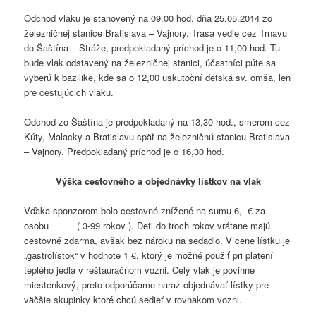
Odchod vlaku je stanovený na 09.00 hod. dňa 25.05.2014 zo
železničnej stanice Bratislava – Vajnory. Trasa vedie cez Trnavu
do Šaštína – Stráže, predpokladaný príchod je o 11,00 hod. Tu
bude vlak odstavený na železničnej stanici, účastníci púte sa
vyberú k bazilike, kde sa o 12,00 uskutoční detská sv. omša, len
pre cestujúcich vlaku.
Odchod zo Šaštína je predpokladaný na 13,30 hod., smerom cez
Kúty, Malacky a Bratislavu späť na železničnú stanicu Bratislava
– Vajnory. Predpokladaný príchod je o 16,30 hod.
Výška cestovného a objednávky lístkov na vlak
Vďaka sponzorom bolo cestovné znížené na sumu 6,- € za
osobu ( 3-99 rokov ). Deti do troch rokov vrátane majú
cestovné zdarma, avšak bez nároku na sedadlo. V cene lístku je
„gastrolístok“ v hodnote 1 €, ktorý je možné použiť pri platení
teplého jedla v reštauračnom vozni. Celý vlak je povinne
miestenkový, preto odporúčame naraz objednávať lístky pre
väčšie skupinky ktoré chcú sedieť v rovnakom vozni.