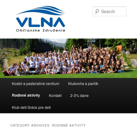
Sear
Main menu
Kostol a pastoračné centrum
Klubovňa a parčík
Skip to primary content
Skip to secondary content
Rodinné aktivity
Kontakt
2-3% dane
Klub detí Srdce pre deti
CATEGORY ARCHIVES:
RODINNÉ AKTIVITY