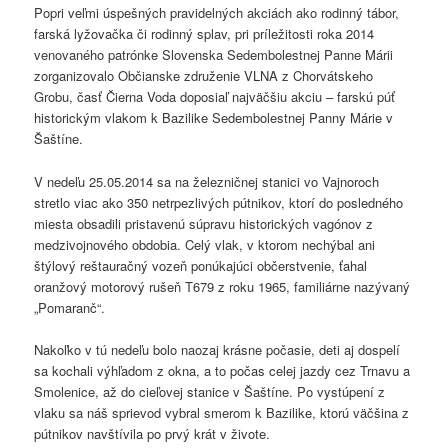
Popri veľmi úspešných pravidelných akciách ako rodinný tábor,
farská lyžovačka či rodinný splav, pri príležitosti roka 2014
venovaného patrónke Slovenska Sedembolestnej Panne Márii
zorganizovalo Občianske združenie VLNA z Chorvátskeho
Grobu, časť Čierna Voda doposiaľ najväčšiu akciu – farskú púť
historickým vlakom k Bazilike Sedembolestnej Panny Márie v
Šaštíne.
V nedeľu 25.05.2014 sa na železničnej stanici vo Vajnoroch
stretlo viac ako 350 netrpezlivých pútnikov, ktorí do posledného
miesta obsadili pristavenú súpravu historických vagónov z
medzivojnového obdobia. Celý vlak, v ktorom nechýbal ani
štýlový reštauračný vozeň ponúkajúci občerstvenie, ťahal
oranžový motorový rušeň T679 z roku 1965, familiárne nazývaný
„Pomaranč“.
Nakoľko v tú nedeľu bolo naozaj krásne počasie, deti aj dospelí
sa kochali výhľadom z okna, a to počas celej jazdy cez Trnavu a
Smolenice, až do cieľovej stanice v Šaštíne. Po vystúpení z
vlaku sa náš sprievod vybral smerom k Bazilike, ktorú väčšina z
pútnikov navštívila po prvý krát v živote.