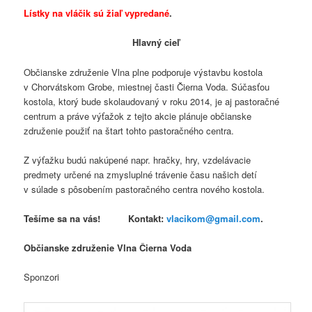
Lístky na vláčik sú žiaľ vypredané
.
Hlavný cieľ
Občianske združenie Vlna plne podporuje výstavbu kostola
v Chorvátskom Grobe, miestnej časti Čierna Voda. Súčasťou
kostola, ktorý bude skolaudovaný v roku 2014, je aj pastoračné
centrum a práve výťažok z tejto akcie plánuje občianske
združenie použiť na štart tohto pastoračného centra.
Z výťažku budú nakúpené napr. hračky, hry, vzdelávacie
predmety určené na zmysluplné trávenie času našich detí
v súlade s pôsobením pastoračného centra nového kostola.
Tešíme sa na vás! Kontakt:
vlacikom@gmail.com
.
Občianske združenie Vlna Čierna Voda
Sponzori