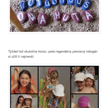
Týždeň bol skutočne horúci, preto legendárny prenosný tobogán
si užili tí najmenší