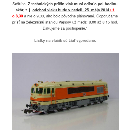
Šaštína.
Z technických príčin vlak musí odísť o pol hodinu
skôr, t. j.
odchod vlaku bude v nedeľu 25. mája 2014
už
o 8,30
a nie o 9,00, ako bolo pôvodne plánované. Odporúčame
prísť na železničnú stanicu Vajnory už medzi 8,00 až 8,15 hod.
Ďakujeme za pochopenie.“
Lístky na vláčik sú žiaľ
vypredané.