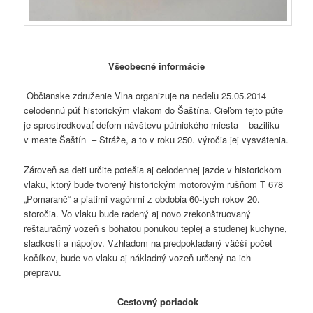
Všeobecné informácie
Občianske združenie Vlna organizuje na nedeľu 25.05.2014
celodennú púť historickým vlakom do Šaštína. Cieľom tejto púte
je sprostredkovať deťom návštevu pútnického miesta – baziliku
v meste Šaštín – Stráže, a to v roku 250. výročia jej vysvätenia.
Zároveň sa deti určite potešia aj celodennej jazde v historickom
vlaku, ktorý bude tvorený historickým motorovým rušňom T 678
„Pomaranč“ a piatimi vagónmi z obdobia 60-tych rokov 20.
storočia. Vo vlaku bude radený aj novo zrekonštruovaný
reštauračný vozeň s bohatou ponukou teplej a studenej kuchyne,
sladkostí a nápojov. Vzhľadom na predpokladaný väčší počet
kočíkov, bude vo vlaku aj nákladný vozeň určený na ich
prepravu.
Cestovný poriadok