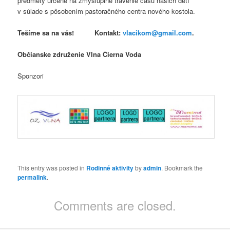
predmety určené na zmysluplné trávenie času našich detí
v súlade s pôsobením pastoračného centra nového kostola.
Tešíme sa na vás! Kontakt:
vlacikom@gmail.com
.
Občianske združenie Vlna Čierna Voda
Sponzori
This entry was posted in
Rodinné aktivity
by
admin
. Bookmark the
permalink
.
Comments are closed.