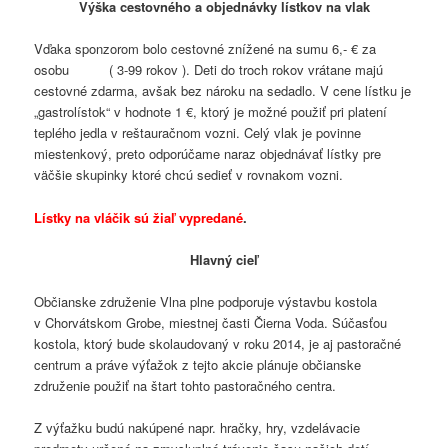
Výška cestovného a objednávky lístkov na vlak
Vďaka sponzorom bolo cestovné znížené na sumu 6,- € za
osobu ( 3-99 rokov ). Deti do troch rokov vrátane majú
cestovné zdarma, avšak bez nároku na sedadlo. V cene lístku je
„gastrolístok“ v hodnote 1 €, ktorý je možné použiť pri platení
teplého jedla v reštauračnom vozni. Celý vlak je povinne
miestenkový, preto odporúčame naraz objednávať lístky pre
väčšie skupinky ktoré chcú sedieť v rovnakom vozni.
Lístky na vláčik sú žiaľ vypredané
.
Hlavný cieľ
Občianske združenie Vlna plne podporuje výstavbu kostola
v Chorvátskom Grobe, miestnej časti Čierna Voda. Súčasťou
kostola, ktorý bude skolaudovaný v roku 2014, je aj pastoračné
centrum a práve výťažok z tejto akcie plánuje občianske
združenie použiť na štart tohto pastoračného centra.
Z výťažku budú nakúpené napr. hračky, hry, vzdelávacie