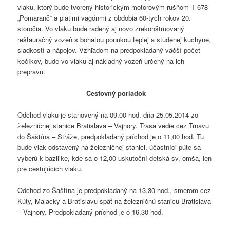
vlaku, ktorý bude tvorený historickým motorovým rušňom T 678
„Pomaranč“ a piatimi vagónmi z obdobia 60-tych rokov 20.
storočia. Vo vlaku bude radený aj novo zrekonštruovaný
reštauračný vozeň s bohatou ponukou teplej a studenej kuchyne,
sladkostí a nápojov. Vzhľadom na predpokladaný väčší počet
kočíkov, bude vo vlaku aj nákladný vozeň určený na ich
prepravu.
Cestovný poriadok
Odchod vlaku je stanovený na 09.00 hod. dňa 25.05.2014 zo
železničnej stanice Bratislava – Vajnory. Trasa vedie cez Trnavu
do Šaštína – Stráže, predpokladaný príchod je o 11,00 hod. Tu
bude vlak odstavený na železničnej stanici, účastníci púte sa
vyberú k bazilike, kde sa o 12,00 uskutoční detská sv. omša, len
pre cestujúcich vlaku.
Odchod zo Šaštína je predpokladaný na 13,30 hod., smerom cez
Kúty, Malacky a Bratislavu späť na železničnú stanicu Bratislava
– Vajnory. Predpokladaný príchod je o 16,30 hod.