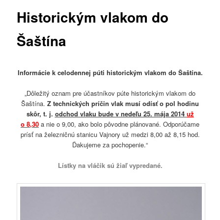
Historickým vlakom do
Šaštína
Informácie k celodennej púti historickým vlakom do Šaštína.
„
Dôležitý oznam pre účastníkov púte historickým vlakom do
Šaštína.
Z technických príčin vlak musí odísť o pol hodinu
skôr, t. j.
odchod vlaku bude v nedeľu 25. mája 2014
už
o 8,30
a nie o 9,00, ako bolo pôvodne plánované. Odporúčame
prísť na železničnú stanicu Vajnory už medzi 8,00 až 8,15 hod.
Ďakujeme za pochopenie.“
Lístky na vláčik sú žiaľ
vypredané.