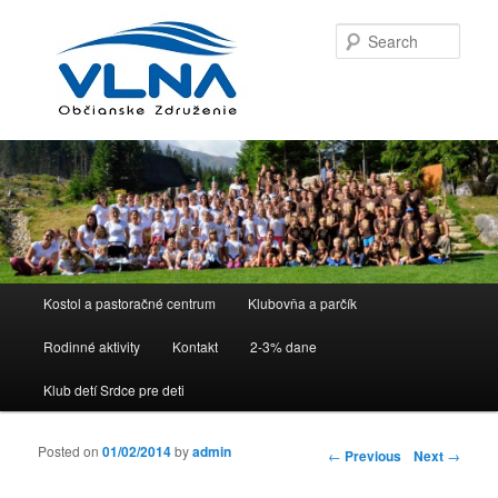
Sear
Main menu
Kostol a pastoračné centrum
Klubovňa a parčík
Skip to primary content
Skip to secondary content
Rodinné aktivity
Kontakt
2-3% dane
Klub detí Srdce pre deti
Posted on
01/02/2014
by
admin
Post navigation
←
Previous
Next
→